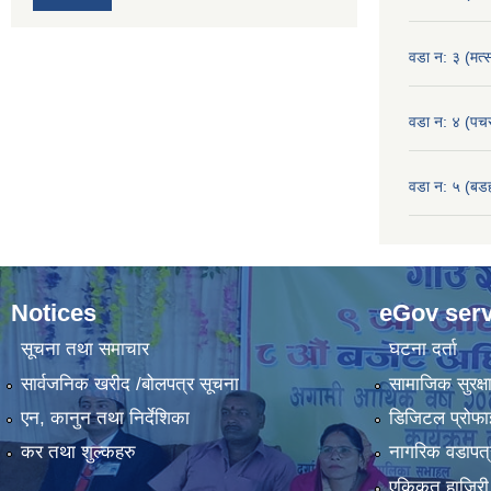
वडा न: ३ (मत्स
वडा न: ४ (पच
वडा न: ५ (बडहर
Notices
eGov serv
सूचना तथा समाचार
घटना दर्ता
सार्वजनिक खरीद /बोलपत्र सूचना
सामाजिक सुरक्ष
एन, कानुन तथा निर्देशिका
डिजिटल प्रोफ
कर तथा शुल्कहरु
नागरिक वडापत्
एकिकृत हाजिरी 