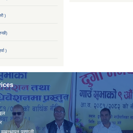
री )
रुखी)
्वा )
ices
ा
ाइल
र
व्यबस्थापन प्रणाली