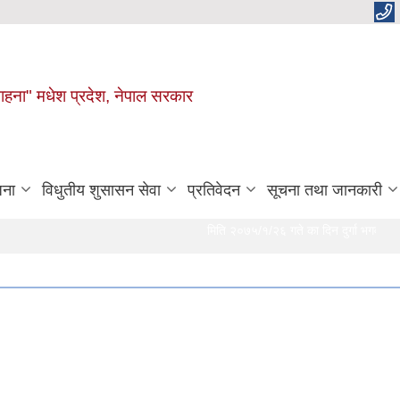
 चाहना" मधेश प्रदेश, नेपाल सरकार
जना
विधुतीय शुसासन सेवा
प्रतिवेदन
सूचना तथा जानकारी
मिति २०७५/१/२६ गते का दिन दुर्गा भगवती गाउँ पा