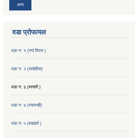
अन्य
वडा प्रोफायल
वडा न: १ (गगां पिपरा )
वडा न: २ (भलोहीया)
वडा न: ३ (मत्सरी )
वडा न: ४ (पचरुखी)
वडा न: ५ (बडहर्वा )