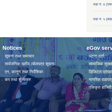
वडा न: ४ (पच
वडा न: ५ (बडहर
Notices
eGov serv
सूचना तथा समाचार
घटना दर्ता
सार्वजनिक खरीद /बोलपत्र सूचना
सामाजिक सुरक्ष
एन, कानुन तथा निर्देशिका
डिजिटल प्रोफ
कर तथा शुल्कहरु
नागरिक वडापत्
एकिकृत हाजिरी 