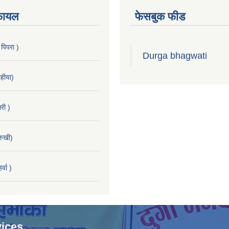
फायल
फेसबुक फीड
 पिपरा )
Durga bhagwati
हीया)
री )
रुखी)
्वा )
ices