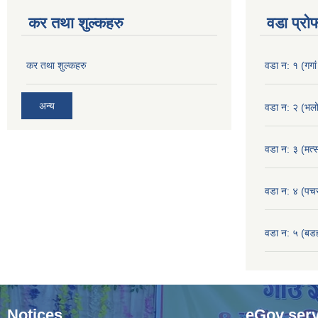
कर तथा शुल्कहरु
वडा प्रो
कर तथा शुल्कहरु
वडा न: १ (गगां
अन्य
वडा न: २ (भलो
वडा न: ३ (मत्स
वडा न: ४ (पच
वडा न: ५ (बडहर
Notices
eGov serv