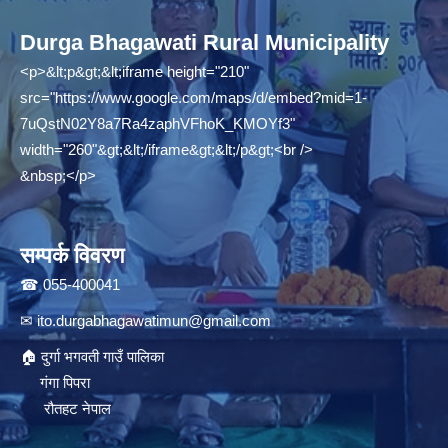
Durga Bhagawati Rural Municipality
<p>&lt;p&gt;&lt;iframe height="210"
src="
https://www.google.com/maps/d/embed?mid=1-
7uQstN02Y8a7Ra4zaphVFhoK_KMOYf3"
width="260"&gt;&lt;/iframe&gt;&lt;/p&gt;<br />
&nbsp;</p>
सम्पर्क विवरण
☎ 055-400041
✉
ito.durgabhagawatimun@gmail.com
🏠 दुर्गा भगवती गाउँ पालिका
गंगा पिपरा
रौतहट नेपाल