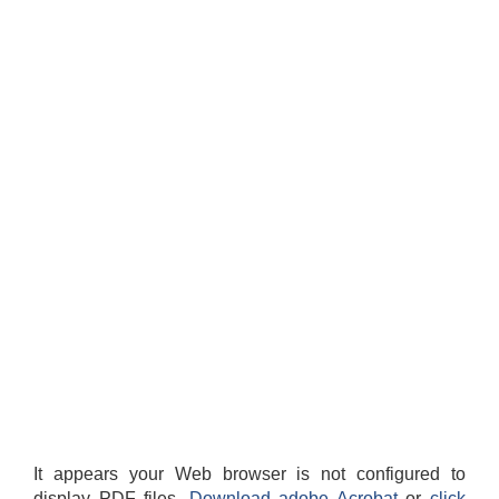
It appears your Web browser is not configured to
display PDF files.
Download adobe Acrobat
or
click