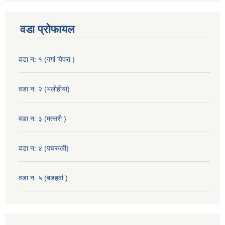
वडा प्रोफायल
वडा न: १ (गगां पिपरा )
वडा न: २ (भलोहीया)
वडा न: ३ (मत्सरी )
वडा न: ४ (पचरुखी)
वडा न: ५ (बडहर्वा )