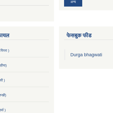
अन्य
फायल
फेसबुक फीड
 पिपरा )
Durga bhagwati
हीया)
री )
रुखी)
्वा )