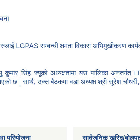
८६) दुर्गा भगवती गाउँपालिका, रौतहट
ूचना
ा सूचना
हरुलाई LGPAS सम्बन्धी क्षमता विकास अभिमुखीकरण कार्य
रीहरुलाई LGPAS सम्बन्धी क्षमता विकास अभिमुखीकरण कार्यक्रम
्भु कुमार सिंह ज्यूको अध्यक्षतामा यस पालिका अनतर
को छ | साथै, उक्त बैठकमा वडा अध्यक्ष श्री सुरेश चौधरी, 
म्भु कुमार सिंह ज्यूको अध्यक्षतामा यस पालिका अनतर्गत LDSC तथा CHOICE 
ौधरी, श्री रामा
था परियोजना
सार्वजनिक खरिद/बोलपत