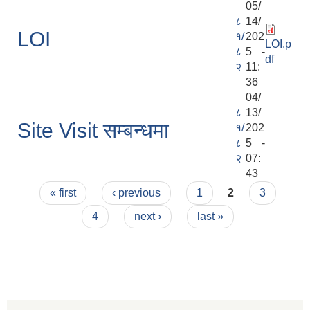
05/
८
14/
LOI
१/
202
LOI.p
८
5 -
df
२
11:
36
04/
८
13/
Site Visit सम्बन्धमा
१/
202
८
5 -
२
07:
43
Pages
« first
‹ previous
1
2
3
4
next ›
last »