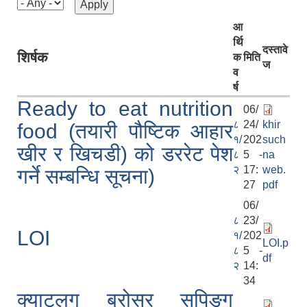
आ
र्थि
दस्तावे
शिर्षक
क
मिति
ज
व
र्ष
Ready to eat nutrition
06/
८
24/
khir
food (तयारी पौष्टिक आहार
१/
202
such
खीर र खिचडी) को डररेट पेश
८
5 -
na
२
17:
web.
गर्ने सम्बन्धि सूचना)
27
pdf
06/
८
23/
LOI
१/
202
LOI.p
८
5 -
df
२
14:
34
क्याटलग ब्रोसर सपिङ्ग