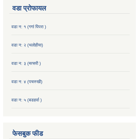
वडा प्रोफायल
वडा न: १ (गगां पिपरा )
वडा न: २ (भलोहीया)
वडा न: ३ (मत्सरी )
वडा न: ४ (पचरुखी)
वडा न: ५ (बडहर्वा )
फेसबुक फीड