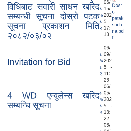
06/
विधिबाट सवारी साधन खरिद
Dosr
८
15/
o
सम्बन्धी सूचना दोस्रो पटक
१/
202
patak
८
5 -
सूचना प्रकाशन मिति
such
२
17:
na.pd
२०८२/०३/०२
13
f
06/
८
09/
Invitation for Bid
१/
202
८
5 -
२
11:
26
06/
८
05/
4 WD एम्बुलेन्स खरिद
१/
202
सम्बन्धि सूचना
८
5 -
२
13:
22
06/