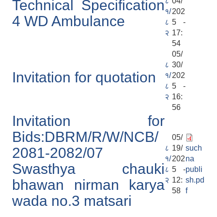
८
04/
Technical Specification
१/
202
4 WD Ambulance
८
5 -
२
17:
54
05/
८
30/
Invitation for quotation
१/
202
८
5 -
२
16:
56
Invitation for
Bids:DBRM/R/W/NCB/
05/
८
19/
such
2081-2082/07
१/
202
na
Swasthya chauki
८
5 -
publi
२
12:
sh.pd
bhawan nirman karya
58
f
wada no.3 matsari