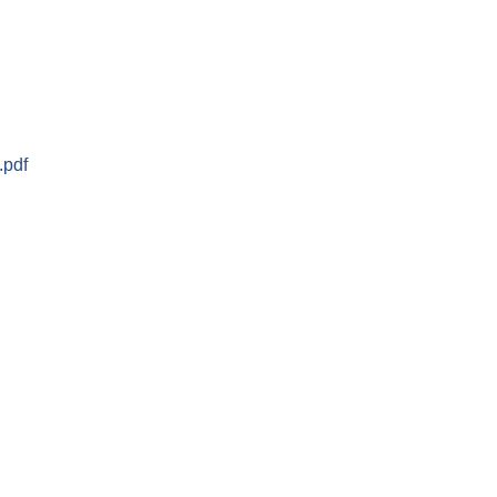
८६) दुर्गा भगवती गाउँपालिका, रौतहट
.pdf