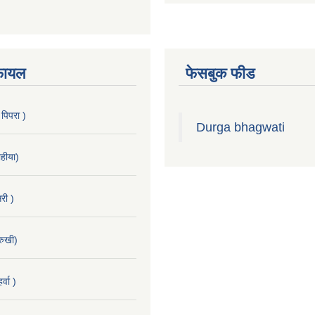
फायल
फेसबुक फीड
 पिपरा )
Durga bhagwati
हीया)
री )
रुखी)
्वा )