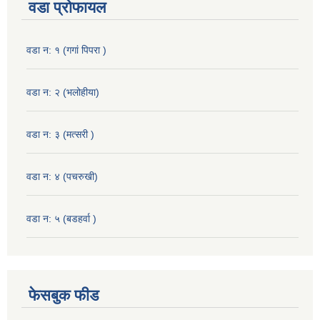
वडा प्रोफायल
वडा न: १ (गगां पिपरा )
वडा न: २ (भलोहीया)
वडा न: ३ (मत्सरी )
वडा न: ४ (पचरुखी)
वडा न: ५ (बडहर्वा )
फेसबुक फीड