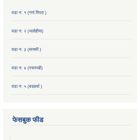
वडा न: १ (गगां पिपरा )
वडा न: २ (भलोहीया)
वडा न: ३ (मत्सरी )
वडा न: ४ (पचरुखी)
वडा न: ५ (बडहर्वा )
फेसबुक फीड