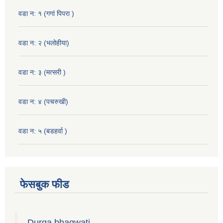
वडा न: १ (गगां पिपरा )
वडा न: २ (भलोहीया)
वडा न: ३ (मत्सरी )
वडा न: ४ (पचरुखी)
वडा न: ५ (बडहर्वा )
फेसबुक फीड
Durga bhagwati